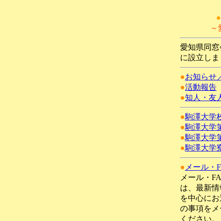
●
～
愛知県同窓会
に設立しま
●
お知らせ
●
活動報告
●
知人・友
●
駒澤大学
●
駒澤大学
●
駒澤大学
●
駒澤大学
●
メール・F
メール・F
は、最新情
を中心にお
の事項をメ
ください。