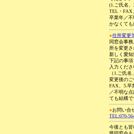
(1.ご氏名
TEL・FA
卒業年／不
かなくても
●
住所変更
同窓会事務
所を変更さ
新しく愛知
下記の事項
入力くださ
（1.ご氏名
変更後のご
FAX、5.
／不明な点
ても結構で
●
お問い合
TEL:070-56
今後とも皆
県同窓会も